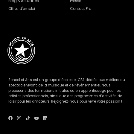
Blog
& Actualités
Presse
Offres d'emploi
Contact Pro
School of Arts est un groupe d’écoles et CFA dédiés aux métiers du
spectacle vivant, de la musique et de l’événementiel. Nous
proposons des formations initiales ou en apprentissage pour les
artistes professionnels, ainsi que des programmes d’activités de
loisir pour les amateurs. Rejoignez-nous pour vivre votre passion !
Voir
Voir
Voir
Voir
Voir
le
le
le
le
le
compte
compte
compte
compte
compte
Facebook
Instagram
Tik
Youtube
Linkedin