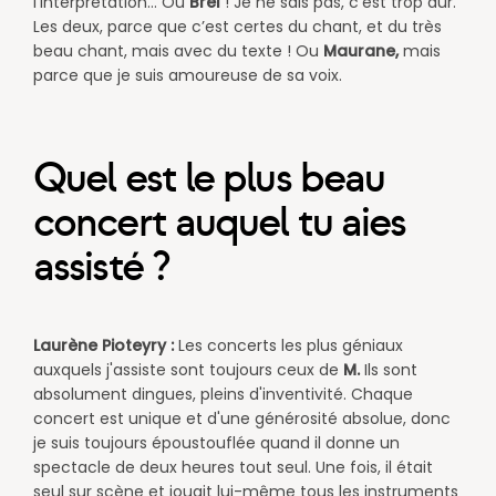
l’interprétation… Ou
Brel
! Je ne sais pas, c’est trop dur.
Les deux, parce que c’est certes du chant, et du très
beau chant, mais avec du texte ! Ou
Maurane,
mais
parce que je suis amoureuse de sa voix.
Quel est le plus beau
concert auquel tu aies
assisté ?
Laurène Pioteyry :
Les concerts les plus géniaux
auxquels j'assiste sont toujours ceux de
M.
Ils sont
absolument dingues, pleins d'inventivité. Chaque
concert est unique et d'une générosité absolue, donc
je suis toujours époustouflée quand il donne un
spectacle de deux heures tout seul. Une fois, il était
seul sur scène et jouait lui-même tous les instruments