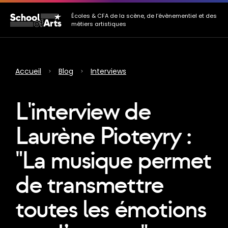
Allez au contenu principal
Allez au menu
Allez au pied de page
Écoles & CFA de la scène, de l’évènementiel et des
métiers artistiques
Accueil
Blog
Interviews
L'interview de
Laurène Pioteyry :
"La musique permet
de transmettre
toutes les émotions