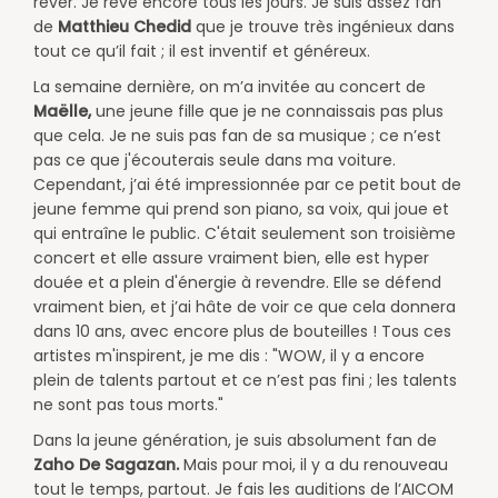
rêver. Je rêve encore tous les jours. Je suis assez fan
de
Matthieu Chedid
que je trouve très ingénieux dans
tout ce qu’il fait ; il est inventif et généreux.​
​La semaine dernière, on m’a invitée au concert de
Maëlle,
une jeune fille que je ne connaissais pas plus
que cela. Je ne suis pas fan de sa musique ; ce n’est
pas ce que j'écouterais seule dans ma voiture.
Cependant, j’ai été impressionnée par ce petit bout de
jeune femme qui prend son piano, sa voix, qui joue et
qui entraîne le public. C'était seulement son troisième
concert et elle assure vraiment bien, elle est hyper
douée et a plein d'énergie à revendre. Elle se défend
vraiment bien, et j’ai hâte de voir ce que cela donnera
dans 10 ans, avec encore plus de bouteilles ! Tous ces
artistes m'inspirent, je me dis : "WOW, il y a encore
plein de talents partout et ce n’est pas fini ; les talents
ne sont pas tous morts."​
Dans la jeune génération, je suis absolument fan de
Zaho De Sagazan.
Mais pour moi, il y a du renouveau
tout le temps, partout. Je fais les auditions de l’AICOM