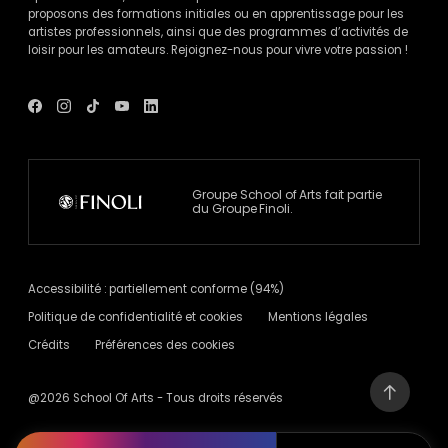
proposons des formations initiales ou en apprentissage pour les
artistes professionnels, ainsi que des programmes d’activités de
loisir pour les amateurs. Rejoignez-nous pour vivre votre passion !
Voir
Voir
Voir
Voir
Voir
le
le
le
le
le
compte
compte
compte
compte
compte
Facebook
Instagram
Tik
Youtube
Linkedin
de
de
Tok
de
de
School
School
de
School
School
Of
Of
School
Of
Of
Groupe School of Arts fait partie
Arts
Arts
Of
Arts
Arts
du Groupe Finoli.
-
-
Arts
-
-
nouvelle
nouvelle
-
nouvelle
nouvelle
fenêtre
fenêtre
nouvelle
fenêtre
fenêtre
fenêtre
Accessibilité : partiellement conforme (94%)
Politique de confidentialité et cookies
Mentions légales
Crédits
Préférences des cookies
@2026 School Of Arts - Tous droits réservés