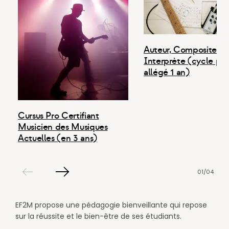
Auteur, Compositeur,
Interprète (cycle pro
allégé 1 an)
Cursus Pro Certifiant
Musicien des Musiques
Actuelles (en 3 ans)
01
/
04
Slide
Slide
précédent
EF2M propose une pédagogie bienveillante qui repose
suivant
sur la réussite et le bien-être de ses étudiants.