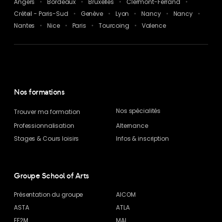
Angers
Bordeaux
Bruxelles
Clermont-Ferrand
Créteil - Paris-Sud
Genève
Lyon
Nancy
Nancy
Nantes
Nice
Paris
Tourcoing
Valence
Nos formations
Nos spécialités
Trouver ma formation
Professionnalisation
Alternance
Stages & Cours loisirs
Infos & inscription
Groupe School of Arts
Présentation du groupe
AICOM
ASTA
ATLA
EF2M
MAI