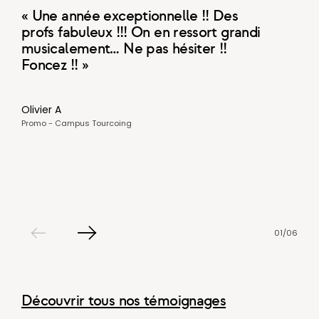
« Une année exceptionnelle !! Des
« Une
profs fabuleux !!! On en ressort grandi
sur l
musicalement… Ne pas hésiter !!
de fa
Foncez !! »
haute
spéci
nos c
Olivier A
prati
Promo - Campus Tourcoing
concr
Estella 
Promo 2
01
/
06
Slide
Slide
précédent
suivant
Découvrir tous nos témoignages