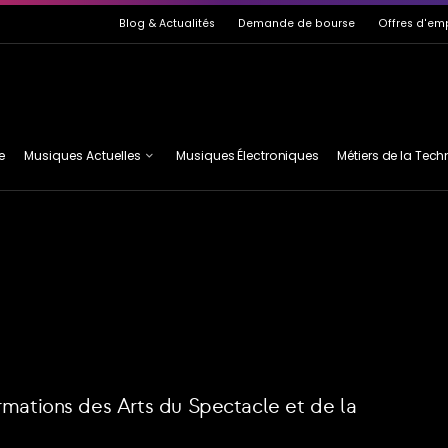
de page
Blog
& Actualités
Demande de bourse
Offres d'em
e
Musiques Actuelles
Musiques Électroniques
Métiers de la Tec
Guitare
MAI
Basse
EF2M
Claviers
ASTA
mations des Arts du Spectacle et de la