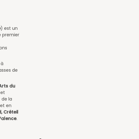
e
) est un
e premier
ions
 à
asses de
Arts du
 et
 de la
 et en
, Créteil
 Valence
.