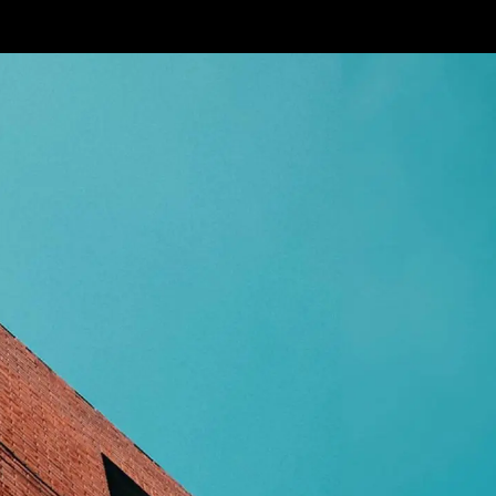
cours loisirs
Nos Formateurs
Trouver mon parcours
T