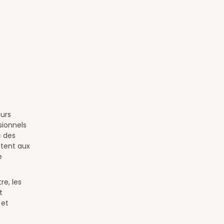
ours
sionnels
c des
tent aux
e
e, les
t
 et