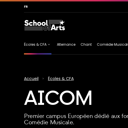
Allez au contenu principal
Allez au menu
Allez au pied 
FR
Écoles & CFA
Alternance
Chant
Comédie Musical
Écoles & CFA
Musiques Actuelles
Accueil
Écoles & CFA
Présentation
Cursus Pro
AICOM
Chant
ATLA
AICOM
du groupe
Certifiant
Musicien des
Musiques
Actuelles (en 3
ans)
Premier campus Européen dédié aux for
Comédie Musicale.