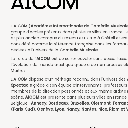
AICOM
L'
AICOM
(
Académie Internationale de Comédie Musical
groupe d'écoles présents dans plusieurs villes en France. L
et plus ancien campus du réseau e
st situé à
Créteil
et est
considéré comme la référence française dans les format
dédiées à l'univers de la
Comédie Musicale
.
La force de l’
AICOM
est de se renouveler sans cesse fasse
l’évolution du monde artistique grâce à de nombreuses cl
Maîtres.
L’
AICOM
dispose d’un héritage reconnu dans l'univers des
Spectacle
grâce à son équipe d’intervenants, professeurs
membres de la direction passionnés et eux même artistes
scène.
AICOM
est présente dans plusieurs villes en France
Belgique :
Annecy
,
Bordeaux, Bruxelles, Clermont-Ferrand
(Paris-Sud), Genève, Lyon, Nancy, Nantes, Nice, Riom et