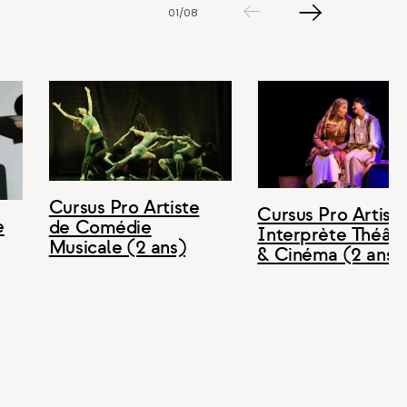
01
/
08
Slide
Slide
précédent
suiva
Cursus Pro Artiste
Cursus Pro Artist
e
de Comédie
Interprète Théâtr
Musicale (2 ans)
& Cinéma (2 ans)