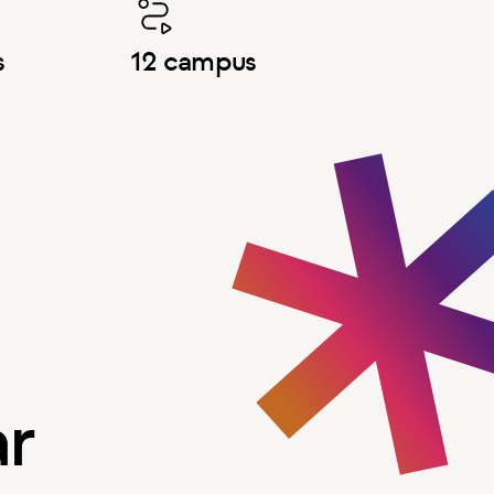
s
12 campus
ar