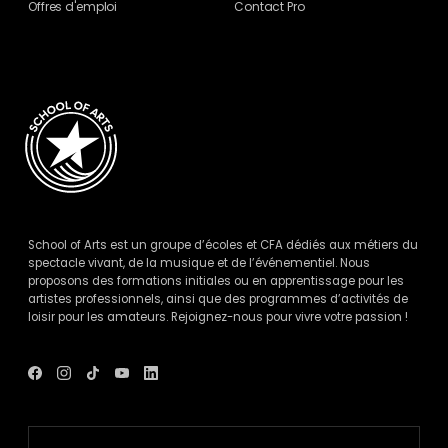
Offres d'emploi
Contact Pro
School of Arts est un groupe d’écoles et CFA dédiés aux métiers du
spectacle vivant, de la musique et de l’événementiel. Nous
proposons des formations initiales ou en apprentissage pour les
artistes professionnels, ainsi que des programmes d’activités de
loisir pour les amateurs. Rejoignez-nous pour vivre votre passion !
Voir
Voir
Voir
Voir
Voir
le
le
le
le
le
compte
compte
compte
compte
compte
Facebook
Instagram
Tik
Youtube
Linkedin
de
de
Tok
de
de
School
School
de
School
School