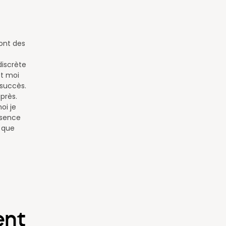
 ont des
iscrète
et moi
 succès.
près.
oi je
ésence
r que
ent