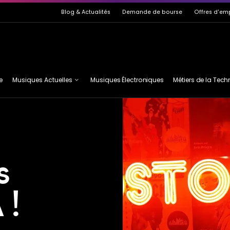
de page
Blog
& Actualités
Demande de bourse
Offres d'em
e
Musiques Actuelles
Musiques Électroniques
Métiers de la Tec
Guitare
MAI
Basse
EF2M
Claviers
ASTA
s
 !