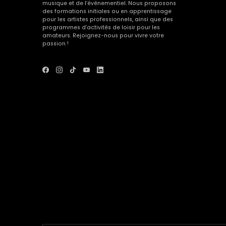
musique et de l’événementiel. Nous proposons
des formations initiales ou en apprentissage
pour les artistes professionnels, ainsi que des
programmes d’activités de loisir pour les
amateurs. Rejoignez-nous pour vivre votre
passion !
Voir
Voir
Voir
Voir
Voir
le
le
le
le
le
compte
compte
compte
compte
compte
Facebook
Instagram
Tik
Youtube
Linkedin
de
de
Tok
de
de
School
School
de
School
School
Of
Of
School
Of
Of
Arts
Arts
Of
Arts
Arts
-
-
Arts
-
-
nouvelle
nouvelle
-
nouvelle
nouvelle
fenêtre
fenêtre
nouvelle
fenêtre
fenêtre
fenêtre