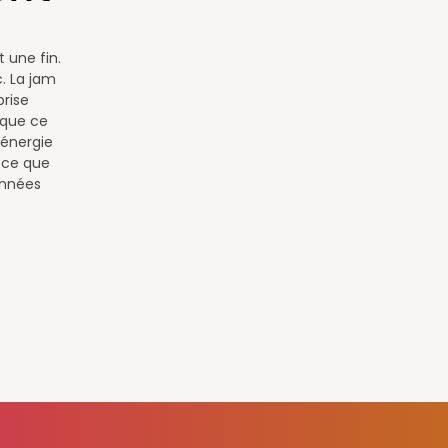
t une fin.
c. La jam
prise
 que ce
 énergie
à ce que
 années