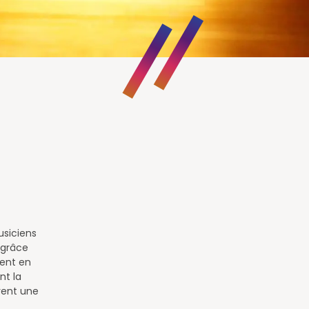
usiciens
, grâce
éent en
nt la
vent une