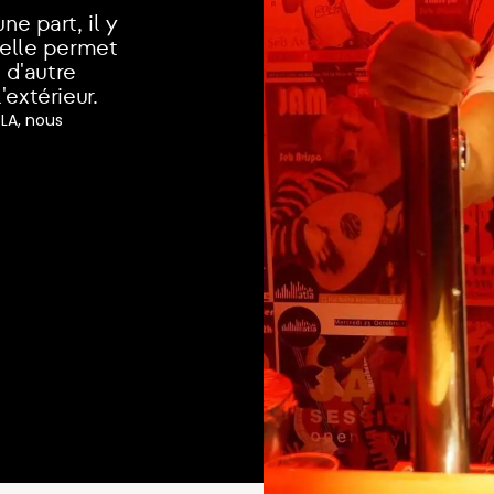
e part, il y
 elle permet
 d'autre
cours loisirs
Nos Formateurs
Trouver mon parcours
T
'extérieur.
LA, nous