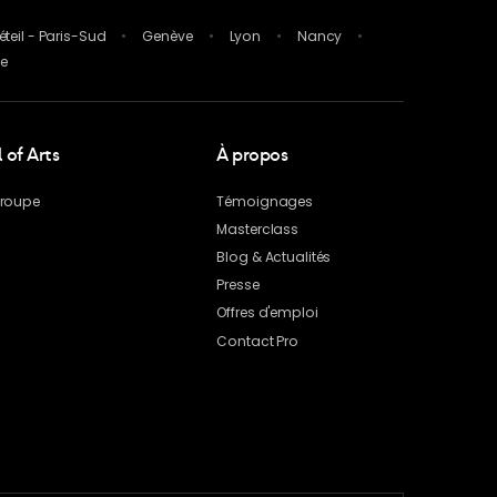
éteil - Paris-Sud
Genève
Lyon
Nancy
ce
of Arts
À propos
groupe
Témoignages
Masterclass
Blog
& Actualités
Presse
Offres d'emploi
Contact Pro