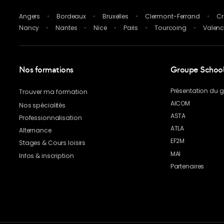
Angers
Bordeaux
Bruxelles
Clermont-Ferrand
Cr
Nancy
Nantes
Nice
Paris
Tourcoing
Valen
Nos formations
Groupe School 
Présentation du 
Trouver ma formation
AICOM
Nos spécialités
ASTA
Professionnalisation
ATLA
Alternance
EF2M
Stages & Cours loisirs
MAI
Infos & inscription
Partenaires