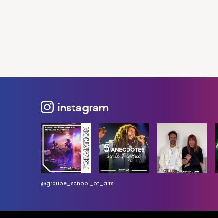
instagram
@groupe_school_of_arts