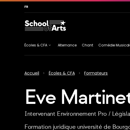
Allez au contenu principal
Allez au menu
Allez au pied 
FR
Écoles & CFA
Alternance
Chant
Comédie Musical
Écoles & CFA
Musiques Actuelles
Accueil
Écoles & CFA
Formateurs
Présentation
Cursus Pro
AICOM
Chant
ATLA
Eve Martine
du groupe
Certifiant
Musicien des
Musiques
Actuelles (en 3
Intervenant Environnement Pro / Législa
ans)
Formation juridique université de Bourg