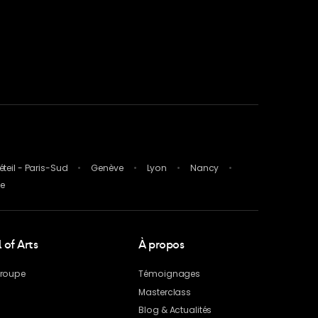
éteil - Paris-Sud
Genève
Lyon
Nancy
ce
of Arts
À propos
groupe
Témoignages
Masterclass
Blog
& Actualités