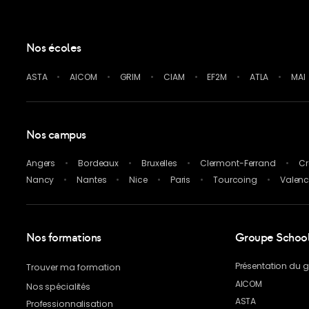
Nos écoles
ASTA
AICOM
GRIM
CIAM
EF2M
ATLA
MAI
Nos campus
Angers
Bordeaux
Bruxelles
Clermont-Ferrand
Cr
Nancy
Nantes
Nice
Paris
Tourcoing
Valen
Nos formations
Groupe School 
Présentation du 
Trouver ma formation
AICOM
Nos spécialités
ASTA
Professionnalisation