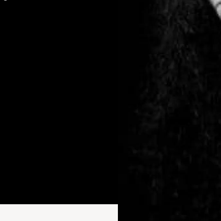
cours loisirs
Nos Formateurs
Trouver mon parcours
T