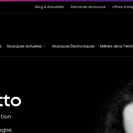
de page
Blog
& Actualités
Demande de bourse
Offres d'em
e
Musiques Actuelles
Musiques Électroniques
Métiers de la Tec
Guitare
MAI
Basse
EF2M
Claviers
ASTA
tto
tion
ogne.