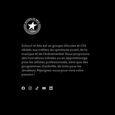
School of Arts est un groupe d’écoles et CFA
dédiés aux métiers du spectacle vivant, de la
musique et de l’événementiel. Nous proposons
des formations initiales ou en apprentissage
pour les artistes professionnels, ainsi que des
programmes d’activités de loisir pour les
amateurs. Rejoignez-nous pour vivre votre
passion !
Voir
Voir
Voir
Voir
Voir
le
le
le
le
le
compte
compte
compte
compte
compte
Facebook
Instagram
Tik
Youtube
Linkedin
de
de
Tok
de
de
School
School
de
School
School
Of
Of
School
Of
Of
Arts
Arts
Of
Arts
Arts