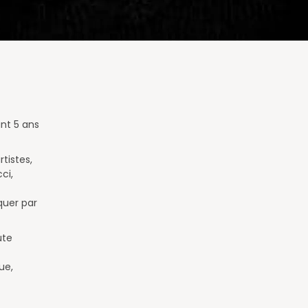
nt 5 ans
tistes,
ci,
quer par
ute
ue,