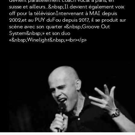
devient parallèlement coach vocal à paris, en
suisse et ailleurs…&nbsp;Il devient également voix
off pour la télévisionIntervenant à MAI depuis
2002,et au PUY duFou depuis 2017, il se produit sur
scène avec son quarter «&nbsp;Groove Out
System&nbsp;» et son duo
«&nbsp;Winelight&nbsp;»<br></p>