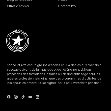
Offres d'emploi
Contact Pro
School of Arts est un groupe d’écoles et CFA dédiés aux métiers du
spectacle vivant, de la musique et de l’événementiel. Nous
proposons des formations initiales ou en apprentissage pour les
artistes professionnels, ainsi que des programmes d’activités de
loisir pour les amateurs. Rejoignez-nous pour vivre votre passion !
Voir
Voir
Voir
Voir
Voir
le
le
le
le
le
compte
compte
compte
compte
compte
Facebook
Instagram
Tik
Youtube
Linkedin
de
de
Tok
de
de