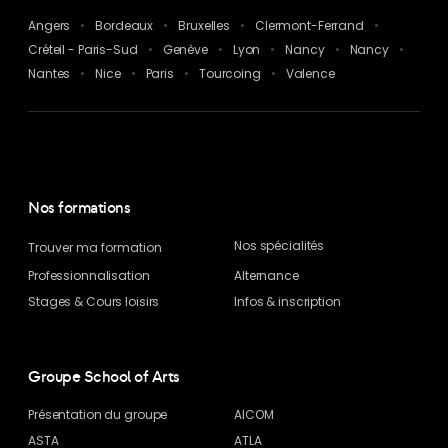
Angers
Bordeaux
Bruxelles
Clermont-Ferrand
Créteil - Paris-Sud
Genève
Lyon
Nancy
Nancy
Nantes
Nice
Paris
Tourcoing
Valence
Nos formations
Nos spécialités
Trouver ma formation
Professionnalisation
Alternance
Stages & Cours loisirs
Infos & inscription
Groupe School of Arts
Présentation du groupe
AICOM
ASTA
ATLA