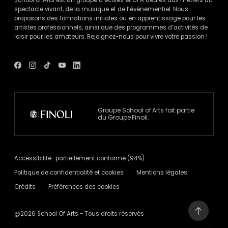
School of Arts est un groupe d’écoles et CFA dédiés aux métiers du
spectacle vivant, de la musique et de l’événementiel. Nous
proposons des formations initiales ou en apprentissage pour les
artistes professionnels, ainsi que des programmes d’activités de
loisir pour les amateurs. Rejoignez-nous pour vivre votre passion !
Voir
Voir
Voir
Voir
Voir
le
le
le
le
le
compte
compte
compte
compte
compte
Facebook
Instagram
Tik
Youtube
Linkedin
de
de
Tok
de
de
School
School
de
School
School
Of
Of
School
Of
Of
Groupe School of Arts fait partie
Arts
Arts
Of
Arts
Arts
du Groupe Finoli.
-
-
Arts
-
-
nouvelle
nouvelle
-
nouvelle
nouvelle
fenêtre
fenêtre
nouvelle
fenêtre
fenêtre
fenêtre
Accessibilité : partiellement conforme (94%)
Politique de confidentialité et cookies
Mentions légales
Crédits
Préférences des cookies
@2026 School Of Arts - Tous droits réservés