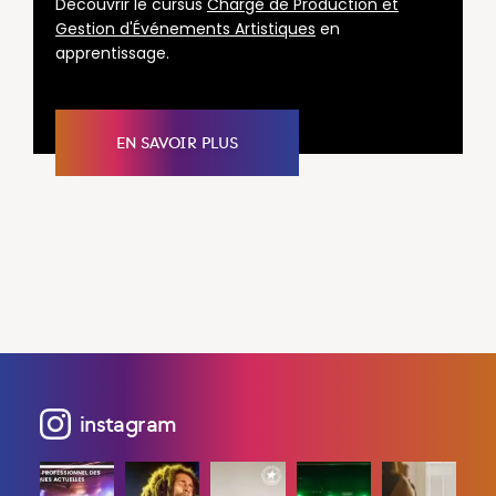
Découvrir le cursus
Chargé de Production et
Gestion d'Événements Artistiques
en
apprentissage.
EN SAVOIR PLUS
instagram