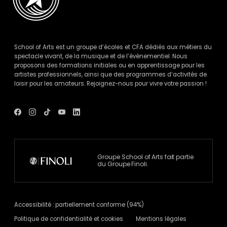
School of Arts est un groupe d’écoles et CFA dédiés aux métiers du
spectacle vivant, de la musique et de l’événementiel. Nous
proposons des formations initiales ou en apprentissage pour les
artistes professionnels, ainsi que des programmes d’activités de
loisir pour les amateurs. Rejoignez-nous pour vivre votre passion !
Voir
Voir
Voir
Voir
Voir
le
le
le
le
le
compte
compte
compte
compte
compte
Facebook
Instagram
Tik
Youtube
Linkedin
de
de
Tok
de
de
School
School
de
School
School
Of
Of
School
Of
Of
Groupe School of Arts fait partie
Arts
Arts
Of
Arts
Arts
du Groupe Finoli.
-
-
Arts
-
-
nouvelle
nouvelle
-
nouvelle
nouvelle
fenêtre
fenêtre
nouvelle
fenêtre
fenêtre
fenêtre
Accessibilité : partiellement conforme (94%)
Politique de confidentialité et cookies
Mentions légales