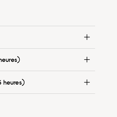
heures)
n, écriture & Textes / scènes (3 heures)