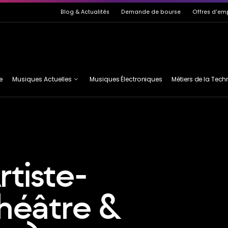
de page
Blog
& Actualités
Demande de bourse
Offres d'em
e
Musiques Actuelles
Musiques Électroniques
Métiers de la Tec
Guitare
MAI
Basse
EF2M
Claviers
ASTA
rtiste-
héâtre &