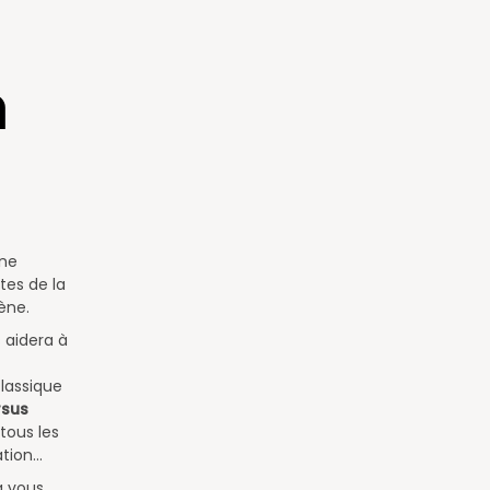
a
ne
tes de la
ène.
 aidera à
lassique
rsus
tous les
tion...
à vous