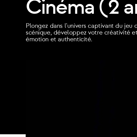
Cinéma (2 a
Masterclass
Formations professionnelles
Stages & 
Plongez dans l'univers captivant du jeu 
scénique, développez votre créativité 
émotion et authenticité.